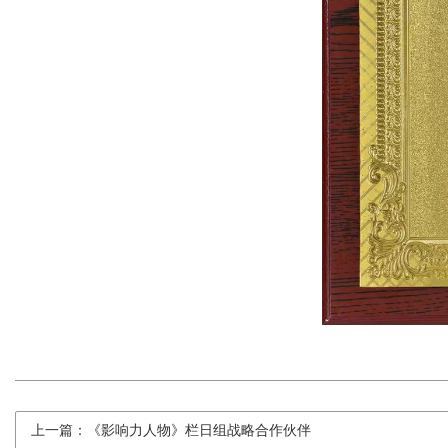
上一篇：《影响力人物》栏日组战略合作伙伴