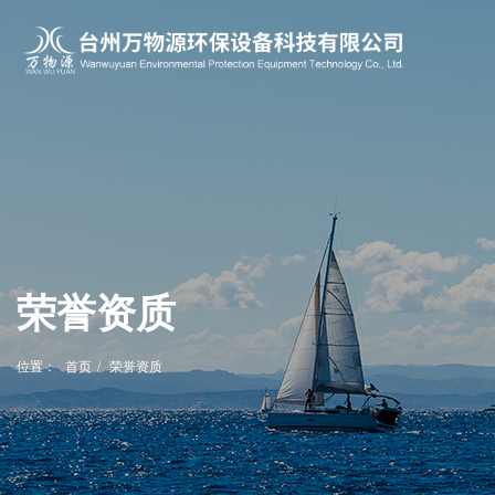
荣誉资质
位置：
首页
荣誉资质