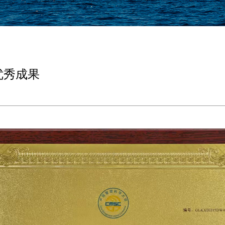
用优秀成果