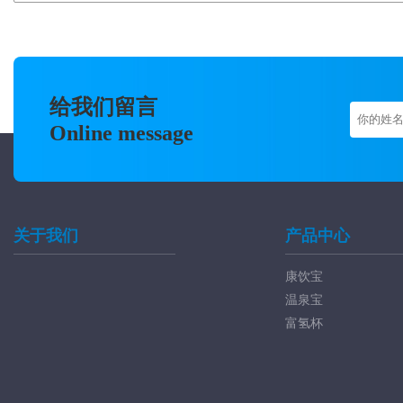
给我们留言
Online message
关于我们
产品中心
康饮宝
温泉宝
富氢杯