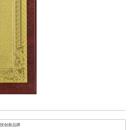
科技创新品牌