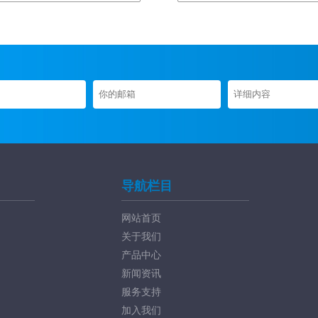
导航栏目
网站首页
关于我们
产品中心
新闻资讯
服务支持
加入我们